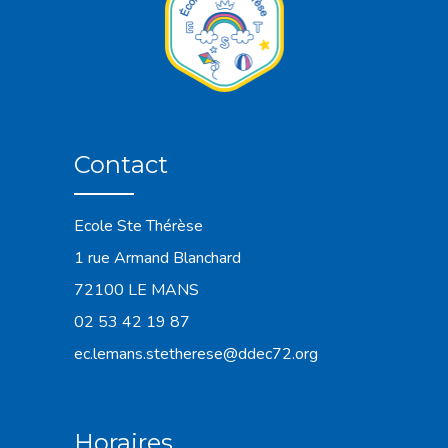
Contact
Ecole Ste Thérèse
1 rue Armand Blanchard
72100 LE MANS
02 53 42 19 87
ec.lemans.stetherese@ddec72.org
Horaires