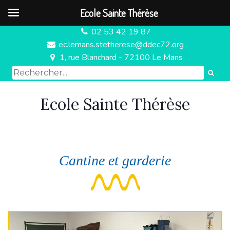
Ecole Sainte Thérèse
02 53 42 19 87

ec.lemans.stetherese@ddec72.org

1, rue Blanchard - 72100 Le Mans

Ecole Sainte Thérèse
Cantine et garderie