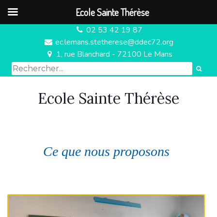
Ecole Sainte Thérèse
02 53 42 19 87

ec.lemans.stetherese@ddec72.org

1, rue Blanchard - 72100 Le Mans

Ecole Sainte Thérèse
Ce que nous proposons